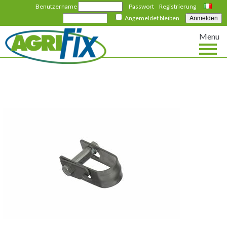
Benutzername
Passwort
Registrierung
Italiano
Angemeldet bleiben
Menu