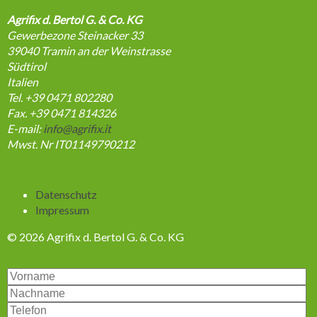
Agrifix d. Bertol G. & Co. KG
Gewerbezone Steinacker 33
39040
Tramin an der Weinstrasse
Südtirol
Italien
Tel. +39 0471 802280
Fax. +39 0471 814326
E-mail:
info@agrifix.it
Mwst. Nr IT01149790212
Navigation
Datenschutz
überspringen
Impressum
© 2026 Agrifix d. Bertol G. & Co. KG