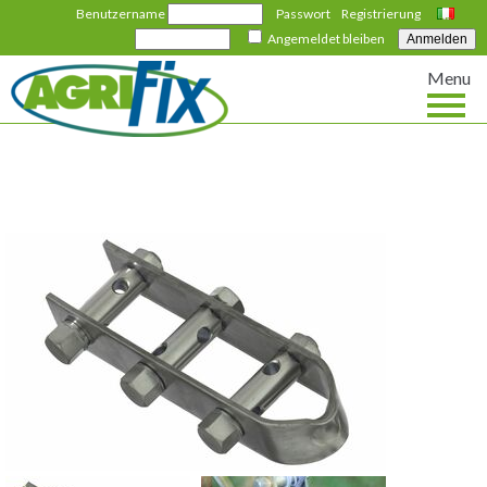
Benutzername
Passwort
Registrierung
Italiano
Angemeldet bleiben
Menu