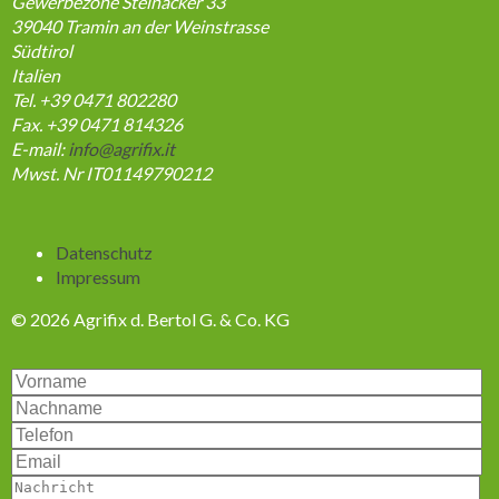
Gewerbezone Steinacker 33
39040
Tramin an der Weinstrasse
Südtirol
Italien
Tel. +39 0471 802280
Fax. +39 0471 814326
E-mail:
info@agrifix.it
Mwst. Nr IT01149790212
Navigation
Datenschutz
überspringen
Impressum
© 2026 Agrifix d. Bertol G. & Co. KG