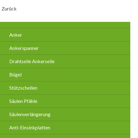
Zurück
Navigation
Anker
überspringen
Ankerspanner
Drahtseile Ankerseile
Bügel
Stützschellen
Säulen Pfähle
Säulenverlängerung
Anti-Einsinkplatten