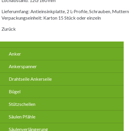
Lochabstand: 120/160 mm
Lieferumfang: Antieinsinkplatte, 2 L-Profile, Schrauben, Muttern
Verpackungseinheit: Karton 15 Stück oder einzeln
Zurück
Navigation
Anker
überspringen
Ankerspanner
Drahtseile Ankerseile
Bügel
Stützschellen
Säulen Pfähle
Säulenverlängerung