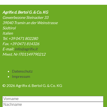
Agrifix d. Bertol G. & Co. KG
Gewerbezone Steinacker 33
39040
Tramin an der Weinstrasse
Südtirol
Italien
Tel. +39 0471 802280
Fax. +39 0471 814326
E-mail:
info@agrifix.it
Mwst. Nr IT01149790212
Navigation
Datenschutz
überspringen
Impressum
© 2026 Agrifix d. Bertol G. & Co. KG