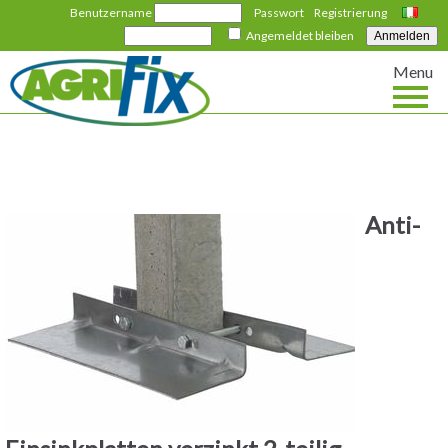
Benutzername
Passwort
Registrierung
Italiano
Angemeldet bleiben
Menu
Anti-