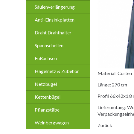
Säulenverlängerung
Anti-Einsinkplatten
Draht Drahthalter
Spannschellen
Fußachsen
Hagelnetz & Zubehör
Material: Corten
Netzbügel
Länge: 270 cm
Profil 66x42x1,8
Kettenbügel
Lieferumfang: We
Pflanzstäbe
Verpackungseinhei
Weinbergwagen
Zurück