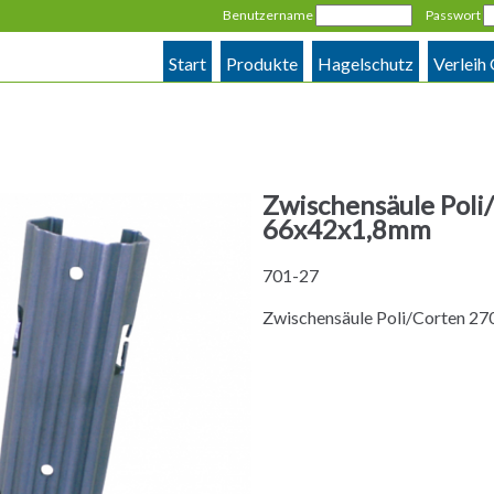
Benutzername
Passwort
Start
Produkte
Hagelschutz
Verleih
Zwischensäule Poli/
66x42x1,8mm
701-27
Zwischensäule Poli/Corten 27