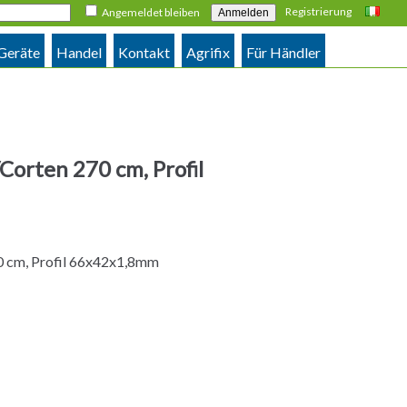
Registrierung
Angemeldet bleiben
Italiano
 Geräte
Handel
Kontakt
Agrifix
Für Händler
Corten 270 cm, Profil
0 cm, Profil 66x42x1,8mm