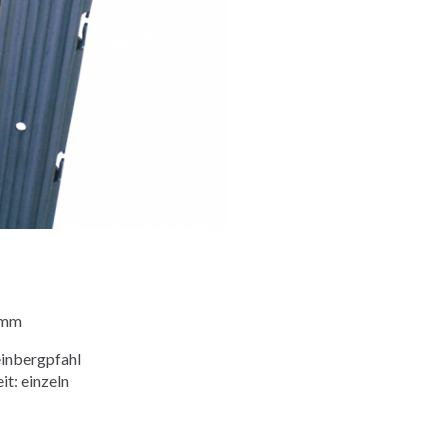
 mm
inbergpfahl
t: einzeln