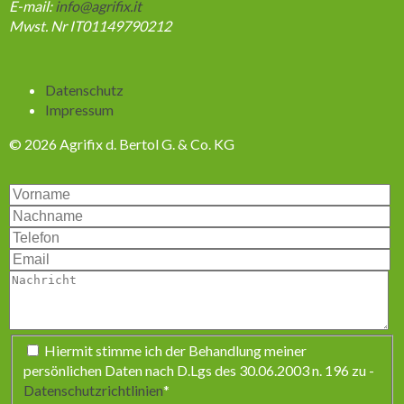
E-mail:
info@agrifix.it
Mwst. Nr IT01149790212
Navigation
Datenschutz
überspringen
Impressum
© 2026 Agrifix d. Bertol G. & Co. KG
Pflichtfeld
Hiermit stimme ich der Behandlung meiner
persönlichen Daten nach D.Lgs des 30.06.2003 n. 196 zu -
Datenschutzrichtlinien
*