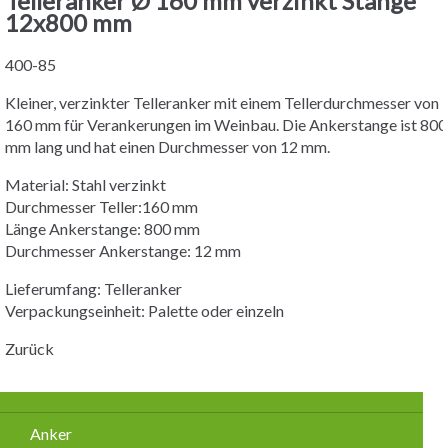
Telleranker Ø 160 mm verzinkt Stange
12x800 mm
400-85
Kleiner, verzinkter Telleranker mit einem Tellerdurchmesser von
160 mm für Verankerungen im Weinbau. Die Ankerstange ist 800
mm lang und hat einen Durchmesser von 12 mm.
Material: Stahl verzinkt
Durchmesser Teller:160 mm
Länge Ankerstange: 800 mm
Durchmesser Ankerstange: 12 mm
Lieferumfang: Telleranker
Verpackungseinheit: Palette oder einzeln
Zurück
Navigation
Anker
überspringen