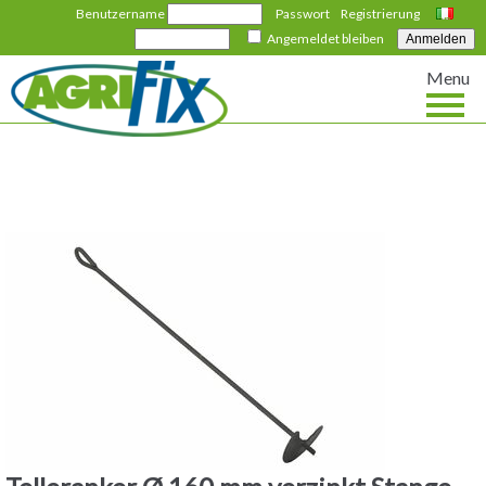
Benutzername
Passwort
Registrierung
Italiano
Angemeldet bleiben
Menu