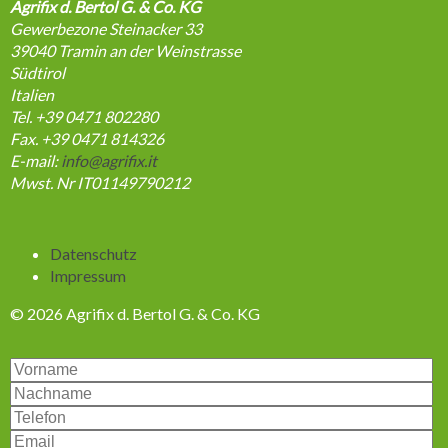
Agrifix d. Bertol G. & Co. KG
Gewerbezone Steinacker 33
39040
Tramin an der Weinstrasse
Südtirol
Italien
Tel. +39 0471 802280
Fax. +39 0471 814326
E-mail:
info@agrifix.it
Mwst. Nr IT01149790212
Navigation
Datenschutz
überspringen
Impressum
© 2026 Agrifix d. Bertol G. & Co. KG