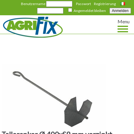
Benutzername
Passwort
Registrierung
Italiano
Angemeldet bleiben
Menu