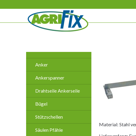
Navigation
überspringen
Navigation
Anker
überspringen
Ankerspanner
Drahtseile Ankerseile
Bügel
Stützschellen
Material: Stahl ve
Säulen Pfähle
Lieferumfang: Fus