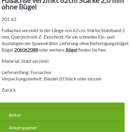
Fußachse verzinkt 62cm Stärke 2,0 mm
ohne Bügel
201-62
Fußachse verzinkt in der Länge von 62 cm. Stärke Stahlband 2
mm. Querjoch mit Z- Einschnitt, für ein schnelles Ein- und
Aushängen der Spanndrähte. Lieferung ohne Befestigungsbügel.
Bügel
206062088
oder weitere
Bügel
finden Sie hier.
Material: Stahl verzinkt
Lieferumfang: Fussachse
Verpackungseinheit: Bündel 20 Stück oder einzeln
Zurück
Navigation
Anker
überspringen
Ankerspanner