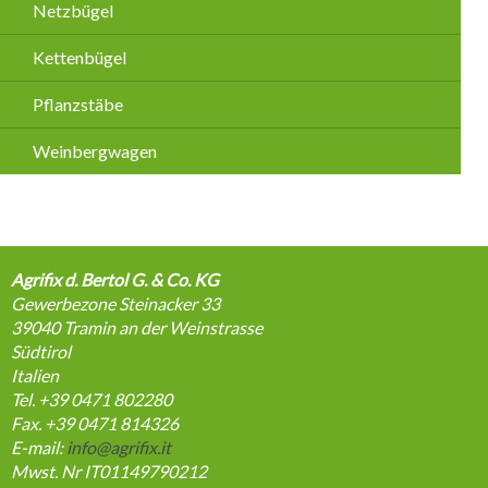
Netzbügel
Kettenbügel
Pflanzstäbe
Weinbergwagen
Agrifix d. Bertol G. & Co. KG
Gewerbezone Steinacker 33
39040
Tramin an der Weinstrasse
Südtirol
Italien
Tel. +39 0471 802280
Fax. +39 0471 814326
E-mail:
info@agrifix.it
Mwst. Nr IT01149790212