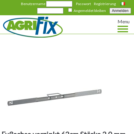
Benutzername
Passwort
Registrierung
Italiano
Angemeldet bleiben
Menu