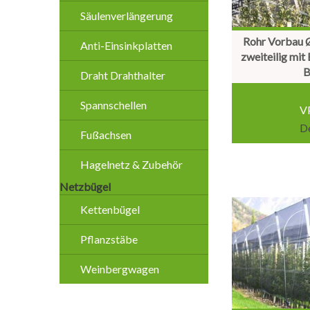
Säulenverlängerung
Rohr Vorbau
Anti-Einsinkplatten
zweiteilig mi
B
Draht Drahthalter
Spannschellen
VP
De
Fußachsen
Hagelnetz & Zubehör
Netzbügel
Kettenbügel
Pflanzstäbe
Weinbergwagen