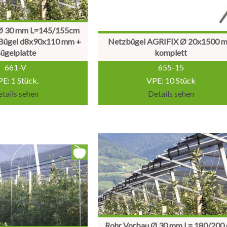
 Ø 30 mm L=145/155cm
t Bügel d8x90x110 mm +
Netzbügel AGRIFIX Ø 20x1500 
ügelplatte
komplett
661-V
655-15
E: 1 Stück.
VPE: 10 Stück
tails sehen
Details sehen
Rohr Vorbau Ø 30 mm L= 180/200