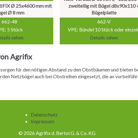
IFIX Ø 25x4600 mm mit
zweiteilig mit Bügel d8x90x110 
gel Ø 8 mm
Bügelplatte
662-48
662-V
PE: 5 Stück
VPE: Bündel 10 Stück oder einzel
tails sehen
Details sehen
on Agrifix
sorgen für den nötigen Abstand zu den Obstbäumen und bieten bei
erden Netzbügel auch bei Obstreihen eingesetzt, die an vorbeif
Navigation
Datenschutz
überspringen
Impressum
© 2026 Agrifix d. Bertol G. & Co. KG