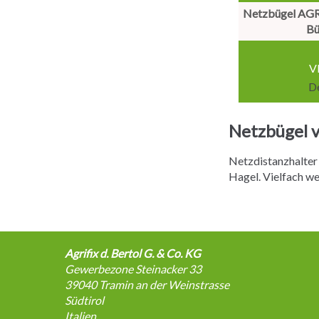
Netzbügel AGR
Bü
V
De
Netzbügel v
Netzdistanzhalter 
Hagel. Vielfach w
Agrifix d. Bertol G. & Co. KG
Gewerbezone Steinacker 33
39040
Tramin an der Weinstrasse
Südtirol
Italien