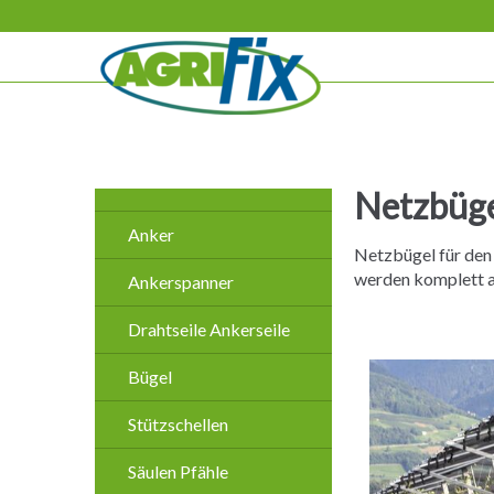
Navigation
überspringen
Netzbüge
Navigation
Anker
überspringen
Netzbügel für den
werden komplett a
Ankerspanner
Drahtseile Ankerseile
Bügel
Stützschellen
Säulen Pfähle