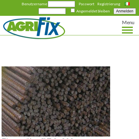
Benutzername
Passwort
Registrierung
Italiano
Angemeldet bleiben
Menu