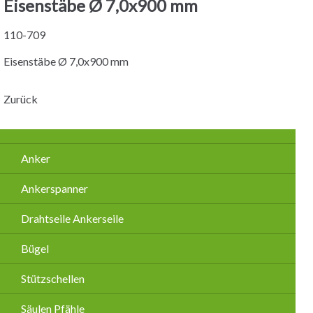
Eisenstäbe Ø 7,0x900 mm
110-709
Eisenstäbe Ø 7,0x900 mm
Zurück
Navigation
Anker
überspringen
Ankerspanner
Drahtseile Ankerseile
Bügel
Stützschellen
Säulen Pfähle