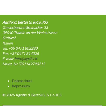
Agrifix d. Bertol G. & Co. KG
Gewerbezone Steinacker 33
39040
Tramin an der Weinstrasse
Südtirol
Italien
Tel. +39 0471 802280
Fax. +39 0471 814326
E-mail:
info@agrifix.it
Mwst. Nr IT01149790212
Navigation
Datenschutz
überspringen
Impressum
© 2026 Agrifix d. Bertol G. & Co. KG