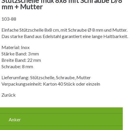
Stützschelle Inox 8x8 mit Schraube D/8
mm + Mutter
103-88
Einfache Stützschelle 8x8 cm, mit Schraube Ø 8 mm und Mutter.
Das starke Band aus Edelstahl garantiert eine lange Haltbarkeit.
Material: Inox
Stärke Band: 3 mm
Breite Band: 22 mm
Schraube: 8 mm
Lieferumfang: Stützschelle, Schraube, Mutter
Verpackungseinheit: Karton 40 Stück oder einzeln
Zurück
Navigation
Anker
überspringen