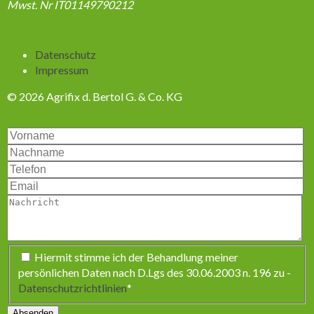
Mwst. Nr IT01149790212
Navigation
Datenschutz
überspringen
Impressum
© 2026 Agrifix d. Bertol G. & Co. KG
Pflichtfeld
Hiermit stimme ich der Behandlung meiner
persönlichen Daten nach D.Lgs des 30.06.2003 n. 196 zu -
Datenschutzrichtlinien
*
Absenden