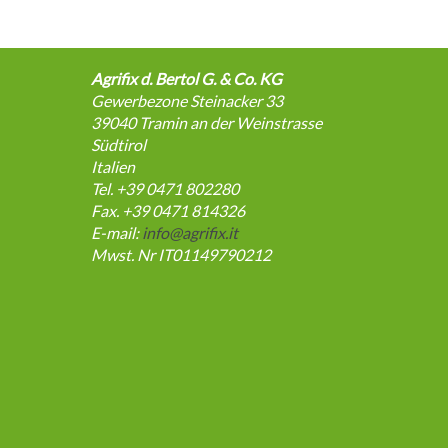
Agrifix d. Bertol G. & Co. KG
Gewerbezone Steinacker 33
39040
Tramin an der Weinstrasse
Südtirol
Italien
Tel. +39 0471 802280
Fax. +39 0471 814326
E-mail:
info@agrifix.it
Mwst. Nr IT01149790212