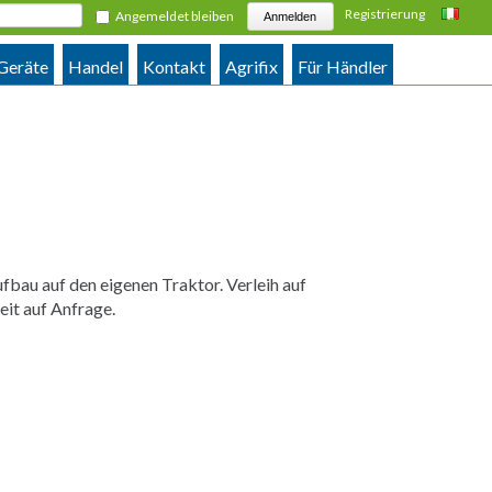
Registrierung
Angemeldet bleiben
Italiano
 Geräte
Handel
Kontakt
Agrifix
Für Händler
fbau auf den eigenen Traktor. Verleih auf
it auf Anfrage.