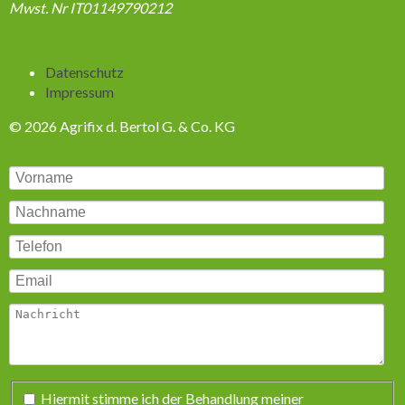
Mwst. Nr IT01149790212
Navigation
Datenschutz
überspringen
Impressum
© 2026 Agrifix d. Bertol G. & Co. KG
Pflichtfeld
Hiermit stimme ich der Behandlung meiner