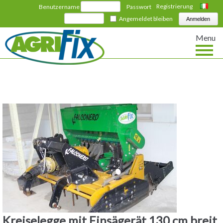
Registrierung
Benutzername
Passwort
Italiano
Angemeldet bleiben
Menu
Kreiselegge mit Einsägerät 130 cm breit