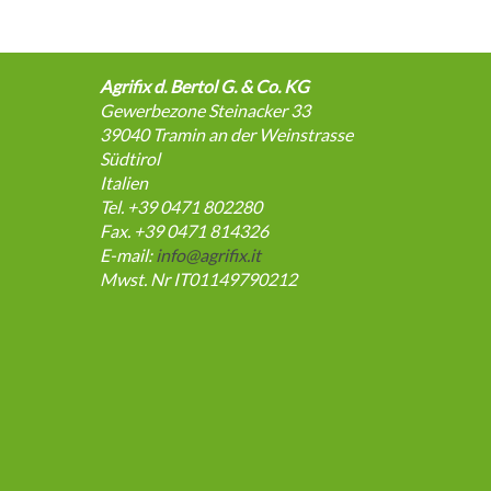
Agrifix d. Bertol G. & Co. KG
Gewerbezone Steinacker 33
39040
Tramin an der Weinstrasse
Südtirol
Italien
Tel. +39 0471 802280
Fax. +39 0471 814326
E-mail:
info@agrifix.it
Mwst. Nr IT01149790212