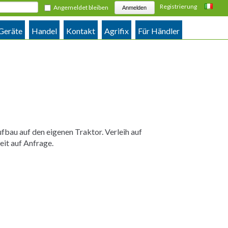
Registrierung
Angemeldet bleiben
Italiano
 Geräte
Handel
Kontakt
Agrifix
Für Händler
fbau auf den eigenen Traktor. Verleih auf
it auf Anfrage.