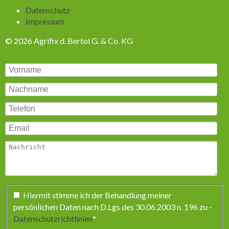
Navigation
Datenschutz
überspringen
Impressum
© 2026 Agrifix d. Bertol G. & Co. KG
Pflichtfeld
Hiermit stimme ich der Behandlung meiner
persönlichen Daten nach D.Lgs des 30.06.2003 n. 196 zu -
Datenschutzrichtlinien
*