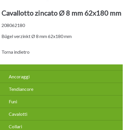
Cavallotto zincato Ø 8 mm 62x180 mm
208062180
Bügel verzinkt Ø 8 mm 62x180 mm
Torna indietro
Salta
Ancoraggi
la
navigazione
Tendiancore
Funi
Cavalotti
Collari