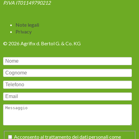
P.IVA IT01149790212
Salta
Note legali
la
Privacy
navigazione
© 2026 Agrifix d. Bertol G. & Co. KG
Campo
Acconsento al trattamento dei dati personali come