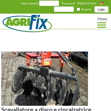
Registrazione
Nome utente
Password
Deutsch
Ricorda
Menu
Scavallatore a disco e rincalzatrice.