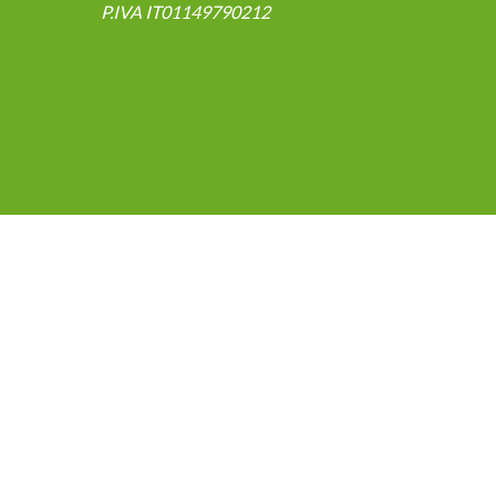
P.IVA IT01149790212