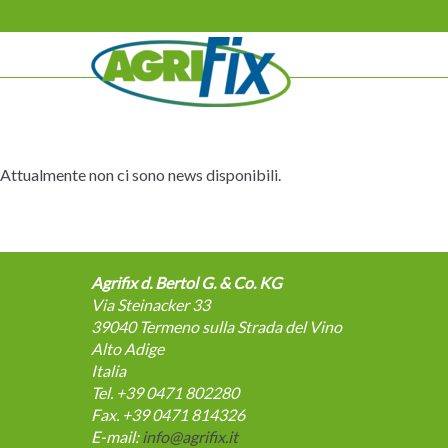
Salta
la
navigazione
Attualmente non ci sono news disponibili.
Agrifix d. Bertol G. & Co. KG
Via Steinacker 33
39040
Termeno sulla Strada del Vino
Alto Adige
Italia
Tel. +39 0471 802280
Fax. +39 0471 814326
E-mail:
info@agrifix.it