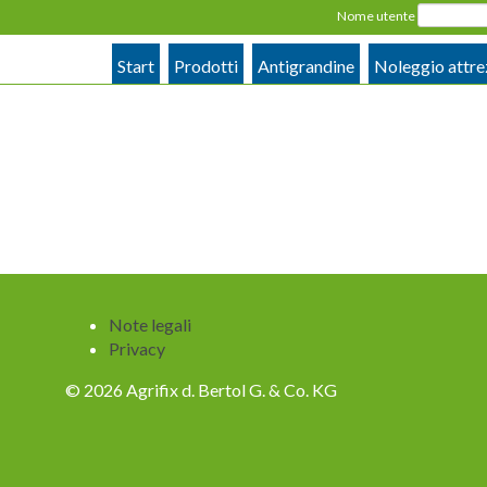
Nome utente
Start
Prodotti
Antigrandine
Noleggio attre
Salta
Note legali
la
Privacy
navigazione
© 2026 Agrifix d. Bertol G. & Co. KG