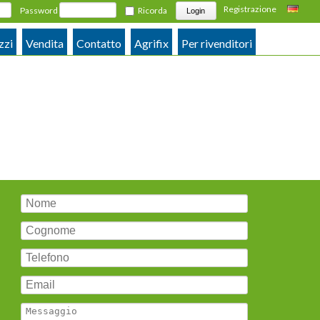
Registrazione
Password
Ricorda
Deutsch
zzi
Vendita
Contatto
Agrifix
Per rivenditori