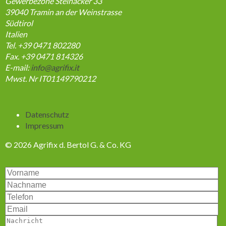
Gewerbezone Steinacker 33
39040
Tramin an der Weinstrasse
Südtirol
Italien
Tel. +39 0471 802280
Fax. +39 0471 814326
E-mail:
info@agrifix.it
Mwst. Nr IT01149790212
Navigation
Datenschutz
überspringen
Impressum
© 2026 Agrifix d. Bertol G. & Co. KG