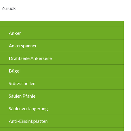
Zurück
Navigation
Anker
überspringen
Ankerspanner
Drahtseile Ankerseile
Bügel
Stützschellen
Säulen Pfähle
Säulenverlängerung
Anti-Einsinkplatten