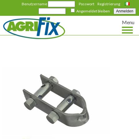
Benutzername
Passwort
Registrierung
Italiano
Angemeldet bleiben
Menu