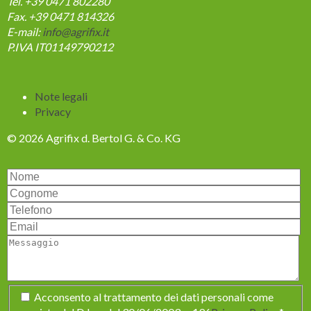
Tel. +39 0471 802280
Fax. +39 0471 814326
E-mail:
info@agrifix.it
P.IVA IT01149790212
Salta
Note legali
la
Privacy
navigazione
© 2026 Agrifix d. Bertol G. & Co. KG
Campo
Acconsento al trattamento dei dati personali come