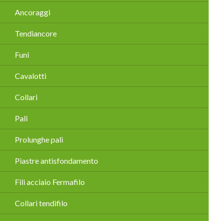
Salta
Ancoraggi
la
navigazione
Tendiancore
Funi
Cavalotti
Collari
Pali
Prolunghe pali
Piastre antisfondamento
Fili acciaio Fermafilo
Collari tendifilo