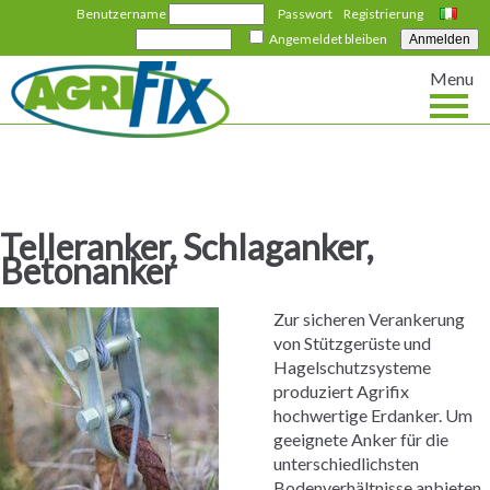
Benutzername
Passwort
Registrierung
Italiano
Angemeldet bleiben
Menu
Telleranker, Schlaganker,
Betonanker
Zur sicheren Verankerung
von Stützgerüste und
Hagelschutzsysteme
produziert Agrifix
hochwertige Erdanker. Um
geeignete Anker für die
unterschiedlichsten
Bodenverhältnisse anbieten