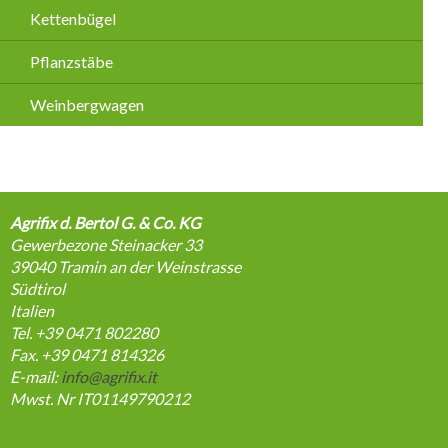
Kettenbügel
Pflanzstäbe
Weinbergwagen
Agrifix d. Bertol G. & Co. KG
Gewerbezone Steinacker 33
39040
Tramin an der Weinstrasse
Südtirol
Italien
Tel. +39 0471 802280
Fax. +39 0471 814326
E-mail:
info@agrifix.it
Mwst. Nr IT01149790212