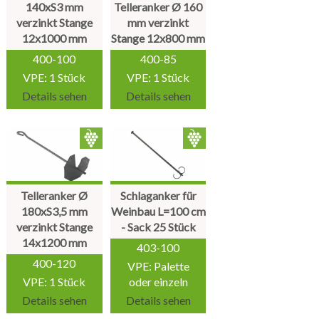
140xS3 mm
Telleranker Ø 160
verzinkt Stange
mm verzinkt
12x1000 mm
Stange 12x800 mm
400-100
400-85
VPE: 1 Stück
VPE: 1 Stück
Details sehen
Details sehen
Telleranker Ø
Schlaganker für
180xS3,5 mm
Weinbau L=100 cm
verzinkt Stange
- Sack 25 Stück
14x1200 mm
403-100
400-120
VPE: Palette
VPE: 1 Stück
oder einzeln
Details sehen
Details sehen