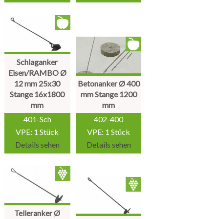
Schlaganker
Eisen/RAMBO Ø
12 mm 25x30
Betonanker Ø 400
Stange 16x1800
mm Stange 1200
mm
mm
401-Sch
402-400
VPE: 1 Stück
VPE: 1 Stück
Details sehen
Details sehen
Telleranker Ø