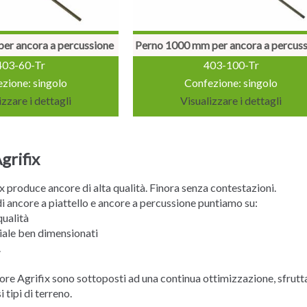
er ancora a percussione
Perno 1000 mm per ancora a percus
403-60-Tr
403-100-Tr
zione: singolo
Confezione: singolo
izzare i dettagli
Visualizzare i dettagli
grifix
x produce ancore di alta qualità. Finora senza contestazioni.
i ancore a piattello e ancore a percussione puntiamo su:
qualità
riale ben dimensionati
.
ore Agrifix sono sottoposti ad una continua ottimizzazione, sfrutta
 tipi di terreno.