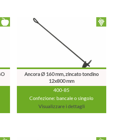
BO
Ancora Ø 160 mm, zincato tondino
12x800 mm
400-85
Confezione: bancale o singolo
Visualizzare i dettagli