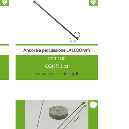
m
Ancora a percussione L=1000 mm
403-100
CONF: 1 pz
Visualizzare i dettagli