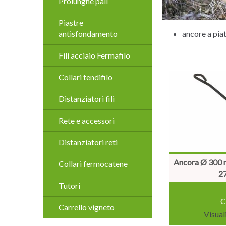
Prolunghe pali
Piastre
ancore a pia
antisfondamento
Fili acciaio Fermafilo
Collari tendifilo
Distanziatori fili
Rete e accessori
Distanziatori reti
Ancora Ø 300 m
Collari fermocatene
2
Tutori
C
Carrello vigneto
Visual