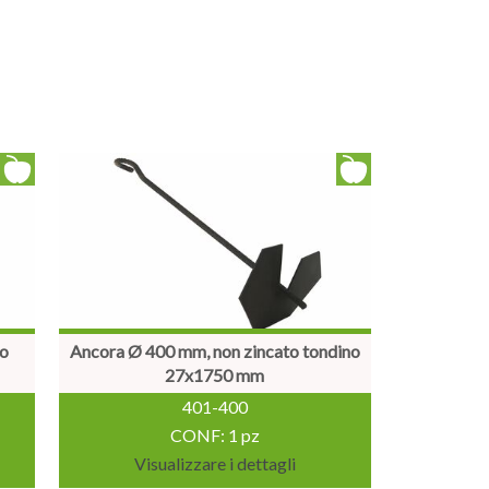
no
Ancora Ø 400 mm, non zincato tondino
27x1750 mm
401-400
CONF: 1 pz
Visualizzare i dettagli