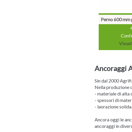
Perno 600 mm p
Confe
Visual
Ancoraggi A
Sin dal 2000 Agrifi
Nella produzione d
- materiale di alta 
- spessori di mate
- laorazione solida
Ancora oggi le anc
ancoraggi in diversi