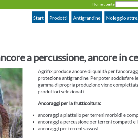
Nome utente
Start
Prodotti
Antigrandine
Noleggio attre
ancore a percussione, ancore in 
Agrifix produce ancore di qualità per l'ancoraggi
protezione antigrandine. Per poter soddisfare le 
gamma di propria produzione viene complettata d
produttori selezionati.
Ancoraggi per la frutticoltura:
ancoraggi a piattello per terreni morbidi e comp
ancoraggi a percussione per terreni compatti e
ancoraggi per terreni sassosi