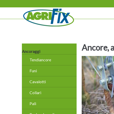
Salta
la
navigazione
Ancore, 
Salta
Ancoraggi
la
Tendiancore
navigazione
Funi
Cavalotti
Collari
Pali