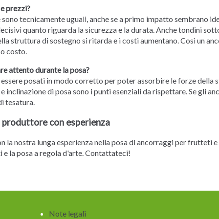
 e prezzi?
e sono tecnicamente uguali, anche se a primo impatto sembrano iden
ecisivi quanto riguarda la sicurezza e la durata. Anche tondini so
lla struttura di sostegno si ritarda e i costi aumentano. Così un an
o costo.
re attento durante la posa?
ssere posati in modo corretto per poter assorbire le forze della s
e inclinazione di posa sono i punti esenziali da rispettare. Se gli a
i tesatura.
 produttore con esperienza
 la nostra lunga esperienza nella posa di ancorraggi per frutteti e
 e la posa a regola d'arte.
Contattateci!
Salta
Note legali
la