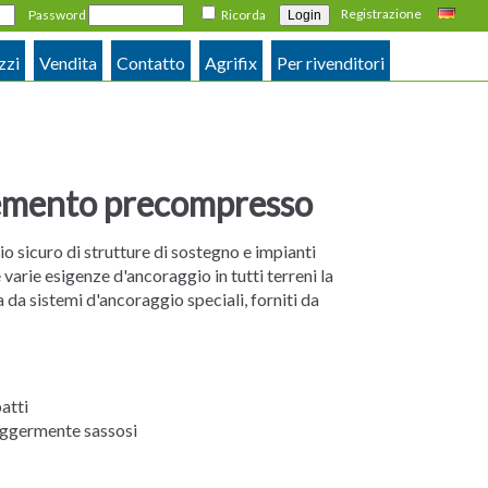
Registrazione
Password
Ricorda
Deutsch
zzi
Vendita
Contatto
Agrifix
Per rivenditori
cemento precompresso
o sicuro di strutture di sostegno e impianti
varie esigenze d'ancoraggio in tutti terreni la
a sistemi d'ancoraggio speciali, forniti da
atti
 lggermente sassosi