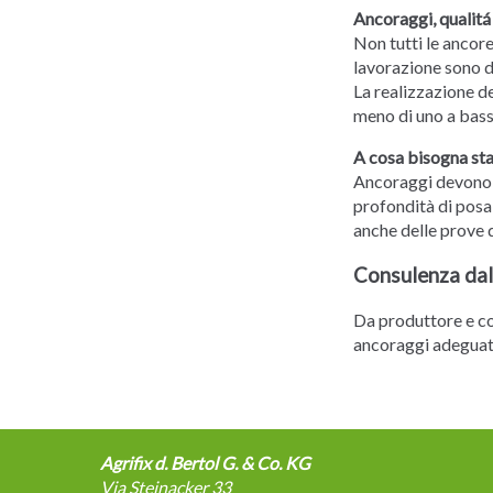
Ancoraggi, qualitá
Non tutti le ancor
lavorazione sono d
La realizzazione de
meno di uno a bass
A cosa bisogna sta
Ancoraggi devono e
profondità di posa 
anche delle prove d
Consulenza dal
Da produttore e con
ancoraggi adeguati
Agrifix d. Bertol G. & Co. KG
Via Steinacker 33