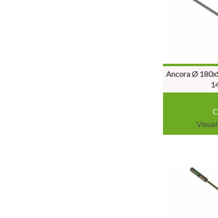
Ancora Ø 180xS
1
C
Visual