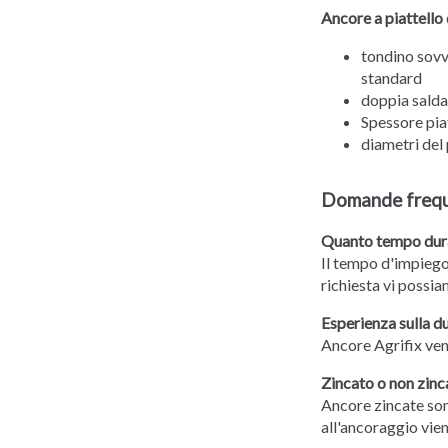
Ancore a piattello 
tondino sovv
standard
doppia saldat
Spessore piat
diametri del 
Domande frequ
Quanto tempo duran
Il tempo d'impiego 
richiesta vi possiam
Esperienza sulla d
Ancore Agrifix ven
Zincato o non zinc
Ancore zincate son
all'ancoraggio vie