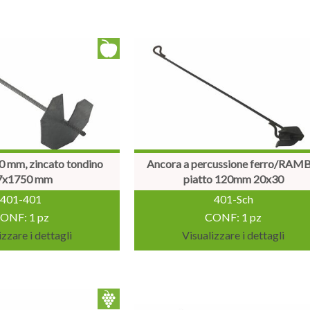
0 mm, zincato tondino
Ancora a percussione ferro/RAM
7x1750 mm
piatto 120mm 20x30
401-401
401-Sch
ONF: 1 pz
CONF: 1 pz
izzare i dettagli
Visualizzare i dettagli