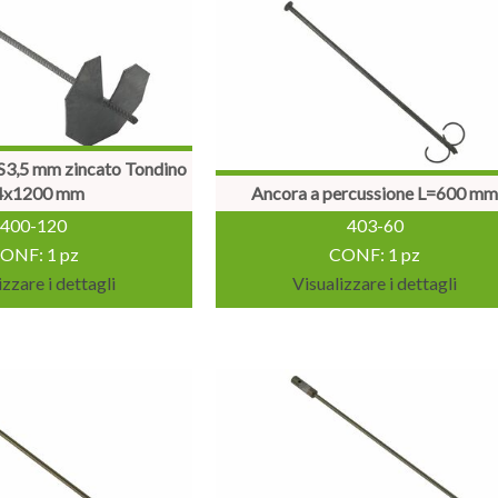
3,5 mm zincato Tondino
4x1200 mm
Ancora a percussione L=600 m
400-120
403-60
ONF: 1 pz
CONF: 1 pz
izzare i dettagli
Visualizzare i dettagli