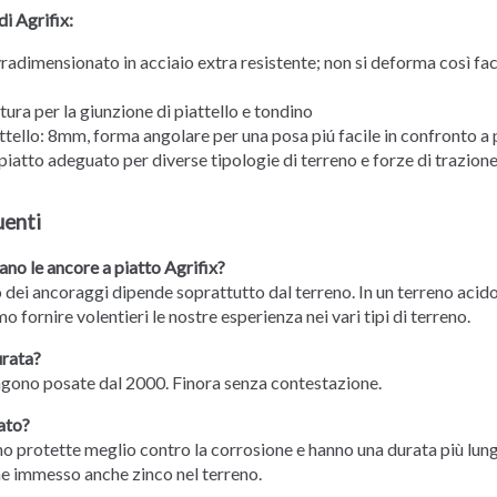
di Agrifix:
radimensionato in acciaio extra resistente; non si deforma così fa
ura per la giunzione di piattello e tondino
tello: 8mm, forma angolare per una posa piú facile in confronto a 
piatto adeguato per diverse tipologie di terreno e forze di trazion
enti
o le ancore a piatto Agrifix?
dei ancoraggi dipende soprattutto dal terreno. In un terreno acido,
o fornire volentieri le nostre esperienza nei vari tipi di terreno.
urata?
gono posate dal 2000. Finora senza contestazione.
ato?
o protette meglio contro la corrosione e hanno una durata più lung
ne immesso anche zinco nel terreno.