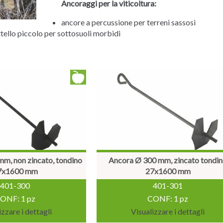
Ancoraggi per la viticoltura:
ancore a percussione per terreni sassosi
ttello piccolo per sottosuoli morbidi
m, non zincato, tondino
Ancora Ø 300 mm, zincato tondi
7x1600 mm
27x1600 mm
401-300
401-301
ONF: 1 pz
CONF: 1 pz
izzare i dettagli
Visualizzare i dettagli